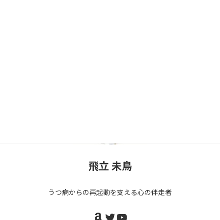
続きを読む
投
固
固
固
固
固
«
1
…
47
48
49
50
»
定
定
定
定
定
稿
ペ
ペ
ペ
ペ
ペ
の
ー
ー
ー
ー
ー
ジ
ジ
ジ
ジ
ジ
ペ
ー
ジ
送
り
飛立 未鳥
うつ病からの再起動を支える心の伴走者
Amazon
Twitter
YouTube