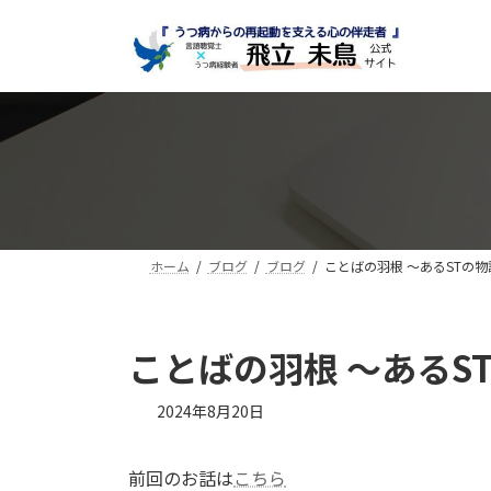
コ
ナ
ン
ビ
テ
ゲ
ン
ー
ツ
シ
へ
ョ
ス
ン
キ
に
ッ
移
プ
動
ホーム
ブログ
ブログ
ことばの羽根 ～あるSTの物
ことばの羽根 ～あるS
最
2024年8月20日
終
更
新
前回のお話は
こちら