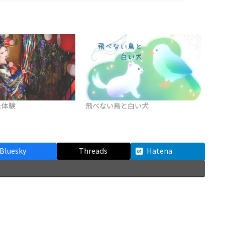
た体験
飛べない鳥と白い犬
Bluesky
Threads
Hatena