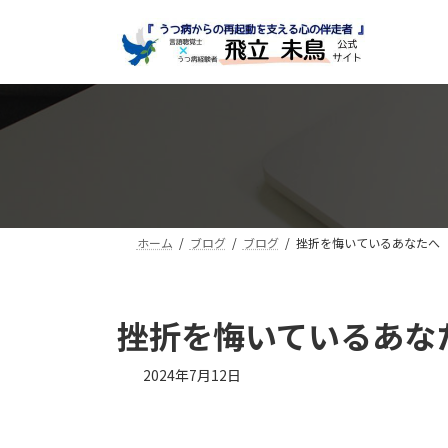
コ
ナ
ン
ビ
テ
ゲ
ン
ー
ツ
シ
へ
ョ
ス
ン
キ
に
ッ
移
プ
動
ホーム
ブログ
ブログ
挫折を悔いているあなたへ
挫折を悔いているあな
最
2024年7月12日
終
更
新