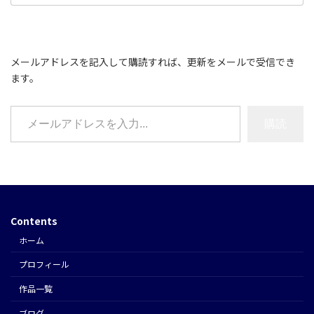
メールアドレスを記入して購読すれば、更新をメールで受信でき
ます。
メールアドレスを入力...
購読
Contents
ホーム
プロフィール
作品一覧
ブログ