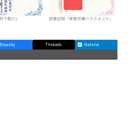
0秒で動け』
読書記録「家事労働ハラスメント」
Bluesky
Threads
Hatena