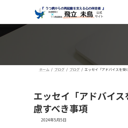
コ
ナ
ン
ビ
テ
ゲ
ン
ー
ツ
シ
へ
ョ
ス
ン
キ
に
ッ
移
プ
動
ホーム
ブログ
ブログ
エッセイ「アドバイスを受
エッセイ「アドバイス
慮すべき事項
最
2024年5月5日
終