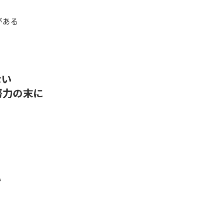
がある
ない
努力の末に
い