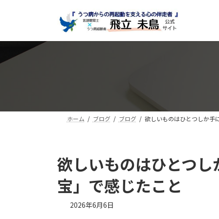
コ
ナ
ン
ビ
テ
ゲ
ン
ー
ツ
シ
へ
ョ
ス
ン
キ
に
ッ
移
プ
動
ホーム
ブログ
ブログ
欲しいものはひとつしか手
欲しいものはひとつし
宝」で感じたこと
最
2026年6月6日
終