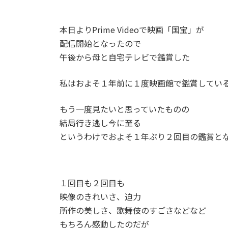
更
新
日
本日よりPrime Videoで映画「国宝」が
時
配信開始となったので
:
午後から母と自宅テレビで鑑賞した
私はおよそ１年前に１度映画館で鑑賞してい
もう一度見たいと思っていたものの
結局行き逃し今に至る
というわけでおよそ１年ぶり２回目の鑑賞と
１回目も２回目も
映像のきれいさ、迫力
所作の美しさ、歌舞伎のすごさなどなど
もちろん感動したのだが